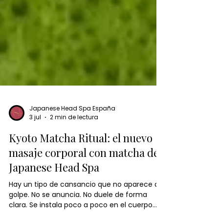
Japanese Head Spa España
3 jul
2 min de lectura
Kyoto Matcha Ritual: el nuevo
masaje corporal con matcha de
Japanese Head Spa