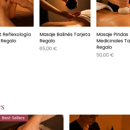
et Reflexología
ista rápida
Masaje Balinés Tarjeta
Vista rápida
Masaje Pindas
Vista rápi
 Regalo
Regalo
Medicinales Ta
Regalo
Precio
€
65,00 €
Precio
50,00 €
es
Best Sellers