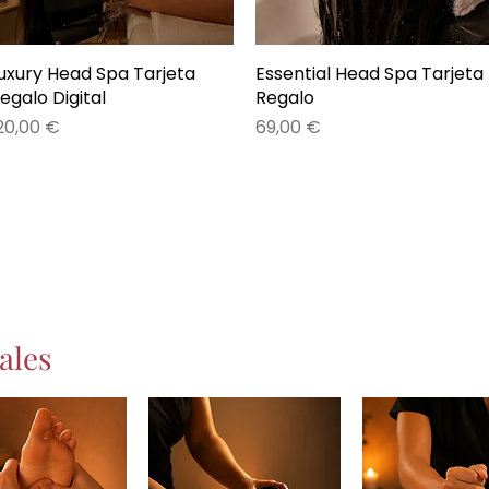
uxury Head Spa Tarjeta
Vista rápida
Essential Head Spa Tarjeta
Vista rápida
egalo Digital
Regalo
recio
Precio
20,00 €
69,00 €
ales