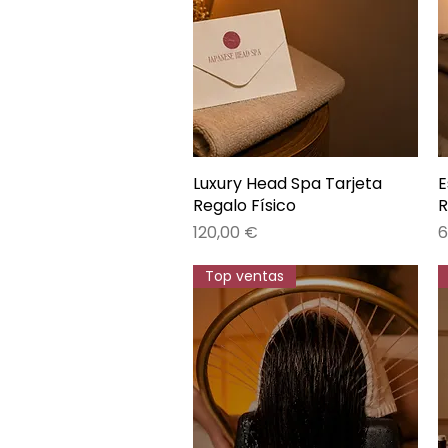
Luxury Head Spa Tarjeta
Vista rápida
E
Regalo Físico
R
Precio
P
120,00 €
6
Top ventas