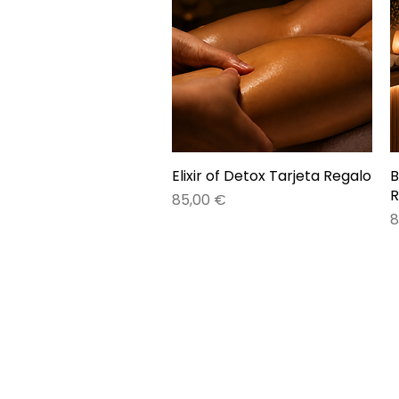
Elixir of Detox Tarjeta Regalo
Vista rápida
B
R
Precio
85,00 €
P
8