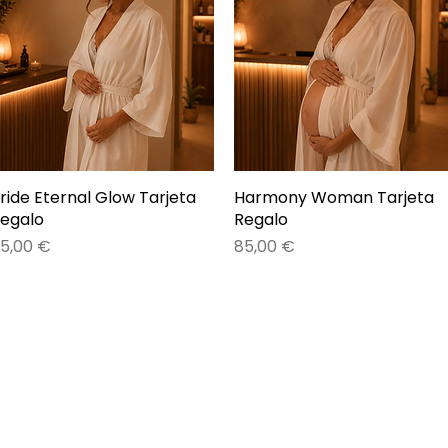
ride Eternal Glow Tarjeta
Vista rápida
Harmony Woman Tarjeta
Vista rápida
egalo
Regalo
recio
Precio
5,00 €
85,00 €