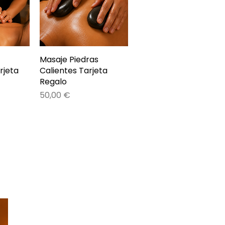
da
Masaje Piedras
Vista rápida
rjeta
Calientes Tarjeta
Regalo
Precio
50,00 €