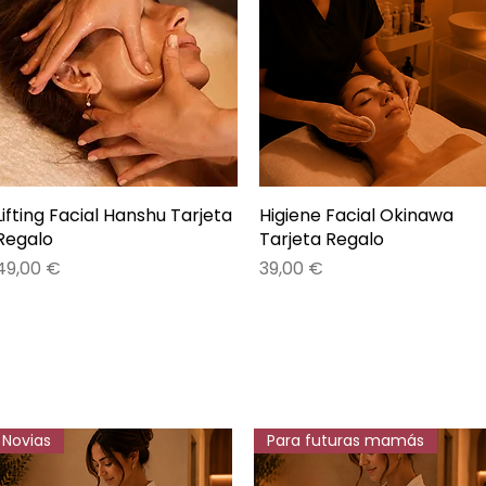
Lifting Facial Hanshu Tarjeta
Vista rápida
Higiene Facial Okinawa
Vista rápida
Regalo
Tarjeta Regalo
Precio
Precio
49,00 €
39,00 €
Novias
Para futuras mamás