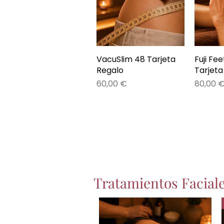
VacuSlim 48 Tarjeta
Vista rápida
Fuji Fe
V
Regalo
Tarjeta
Precio
Precio
60,00 €
80,00 
Tratamientos Facial