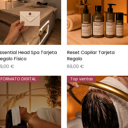
ssential Head Spa Tarjeta
Vista rápida
Reset Capilar Tarjeta
Vista rápida
egalo Físico
Regalo
recio
Precio
9,00 €
89,00 €
FORMATO DIGITAL
Top ventas