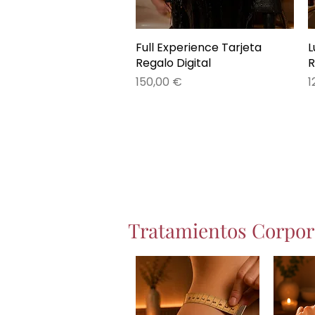
Full Experience Tarjeta
Vista rápida
L
Regalo Digital
R
Precio
P
150,00 €
1
Tratamientos Corpor