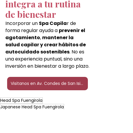
integra a tu rutina 
de bienestar
Incorporar un 
Spa Capila
r de 
forma regular ayuda a 
prevenir el 
agotamiento
, 
mantener la 
salud capilar y crear hábitos de 
autocuidado sostenibles
. No es 
una experiencia puntual, sino una 
inversión en bienestar a largo plazo.
Visitanos en Av. Condes de San Isidro 82
Head Spa Fuengirola
Japanese Head Spa Fuengirola
Hair Spa Fuengirola
Spa Capilar Fuengirola
Japanese Head Spa Fuengirola
Head Spa Fuengirola