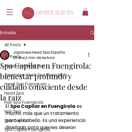
Entrada
All Posts
Japanese Head Spa España
All Posts
25 ene
2 min de lectura
Spa Capilar en Fuengirola:
Japanese Head Spa
bienestar profundo y
Japanese Head Spa Fuengirola
Head Spa Fuengirola
cuidado consciente desde
Head Spa
la raíz
Hair Spa Fuengirola
El 
Spa Capilar en Fuengirola
 es 
Hair Spa
mucho más que un tratamiento 
para el cabello. Es una experiencia 
Spa Capilar
diseñada para quienes desean 
Spa Capilar Fuengirola