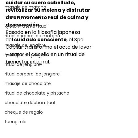
cuidar su cuero cabelludo, 
masaje de matcha
revitalizar su melena y disfrutar 
massage de matcha
de un momento real de calma y 
desconexión
.
kyoto matcha ritual
Basado en la filosofía japonesa 
ritual corporal de matcha
del
 cuidado consciente
, el Spa 
masaje de jengibre
Capilar transforma el acto de lavar 
y tratar el cabello en un ritual de 
masaje con jengibre
bienestar integral.
ritual de jengibre
ritual corporal de jengibre
masaje de chocolate
ritual de chocolate y pistacho
chocolate dubbai ritual
cheque de regalo
fuengirola