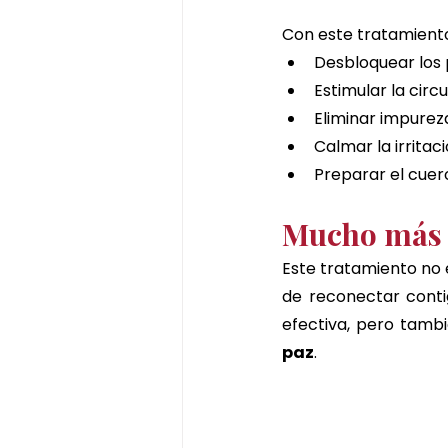
Con este tratamient
Desbloquear los p
Estimular la circ
Eliminar impurez
Calmar la irritaci
Preparar el cuer
Mucho más q
Este tratamiento no 
de reconectar contig
efectiva, pero tamb
paz
.