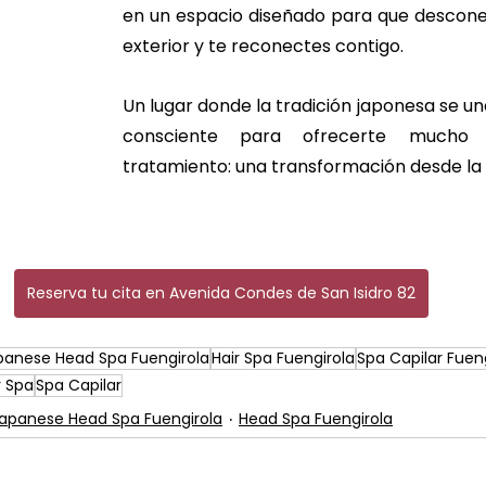
en un espacio diseñado para que descone
exterior y te reconectes contigo. 
Un lugar donde la tradición japonesa se un
consciente para ofrecerte mucho
tratamiento: una transformación desde la 
Reserva tu cita en Avenida Condes de San Isidro 82
panese Head Spa Fuengirola
Hair Spa Fuengirola
Spa Capilar Fuen
r Spa
Spa Capilar
apanese Head Spa Fuengirola
Head Spa Fuengirola