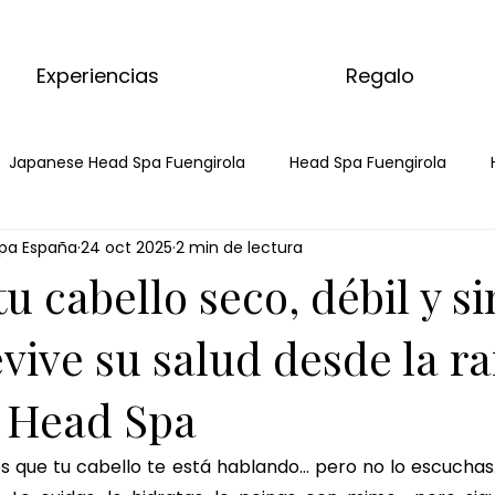
Experiencias
Regalo
Japanese Head Spa Fuengirola
Head Spa Fuengirola
pa España
24 oct 2025
2 min de lectura
a
Spa Capilar
Spa Capilar Fuengirola
masaje de 
tu cabello seco, débil y si
 matcha ritual
ritual corporal de matcha
masaje de j
evive su salud desde la ra
 Head Spa
 de jengibre
ritual corporal de jengibre
masaje de choc
que tu cabello te está hablando… pero no lo escuchas. 