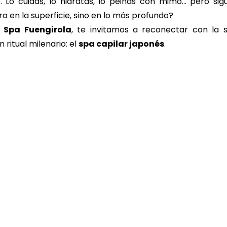
o. Lo cuidas, lo hidratas, lo peinas con mimo… pero sigue
chocolate dubbai ritual
cheque de regalo
fuengiro
a en la superficie, sino en lo más profundo?
 Spa Fuengirola
, te invitamos a reconectar con la s
 ritual milenario: el 
spa capilar japonés
.