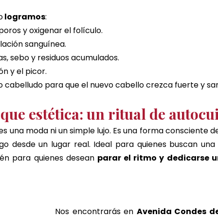
o
 logramos
:
oros y oxigenar el folículo.
ulación sanguínea.
as, sebo y residuos acumulados.
ón y el picor.
o cabelludo para que el nuevo cabello crezca fuerte y sa
ue estética: un ritual de autocu
es una moda ni un simple lujo. Es una forma consciente d
o desde un lugar real. Ideal para quienes buscan una s
ién para quienes desean 
parar el ritmo y dedicarse 
Nos encontrarás en 
A
venida Condes de