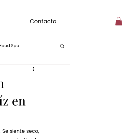
Contacto
Head Spa
matcha
n
engibre
íz en
olate
Se siente seco, 