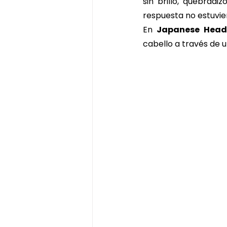
sin brillo, quebradiz
ritual de chocolate y pistacho
respuesta no estuvier
En 
Japanese Head
cabello a través de un