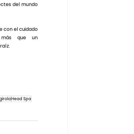
ctes del mundo 
e con el cuidado 
 más que un 
raíz.
girola
Head Spa