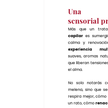
Una exp
sensorial p
Más que un tratam
capilar
 es sumergi
experiencia mult
suaves, aromas natu
que liberan tensione
el alma.
No solo notarás ca
melena, sino que se
respira mejor, cómo
un rato, cómo 
renac