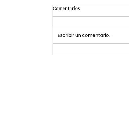
Comentarios
Escribir un comentario...
¿Por qué regalar un Head
Spa es una de las mejores
experiencias de bienestar?
HORARIO
De Lunes a Jueves de
16:00 - 21:00.
Viernes y Sábado de 10:00 - 15:00 y 16:0
19:00