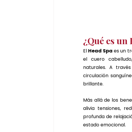
¿Qué es un
El 
Head Spa
 es un t
el cuero cabelludo
naturales. A travé
circulación sanguíne
brillante.
Más allá de los benef
alivia tensiones, r
profunda de relajaci
estado emocional.