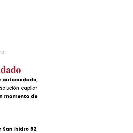
no.
idado
e 
autocuidado
, 
olución capilar 
un momento de 
 San Isidro 82
, 