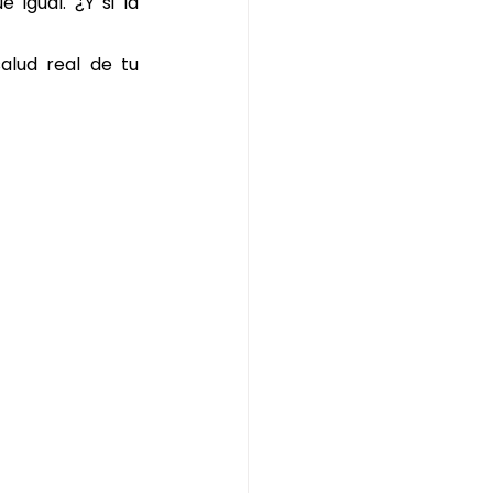
 igual. ¿Y si la 
la
alud real de tu 