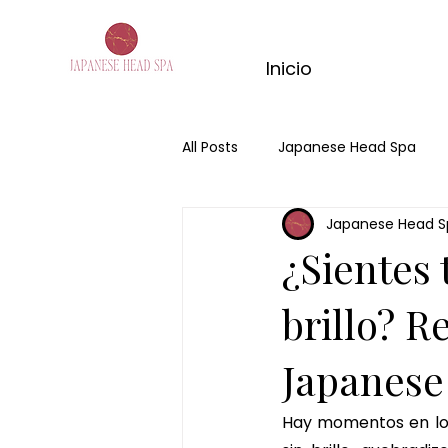
Inicio
All Posts
Japanese Head Spa
Japanese Head S
Hair Spa Fuengirola
Hair Sp
¿Sientes 
massage de matcha
kyoto
brillo? R
Japanese
masaje con jengibre
ritual
Hay momentos en los 