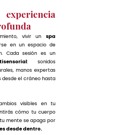
eriencia 
rofunda
iento, vivir un 
spa 
rse en un espacio de 
calma y renovación. Cada sesión es un 
isensorial
: sonidos 
rales, manos expertas 
s desde el cráneo hasta 
mbios visibles en tu 
ntirás cómo tu cuerpo 
 tu mente se apaga por 
es desde dentro.