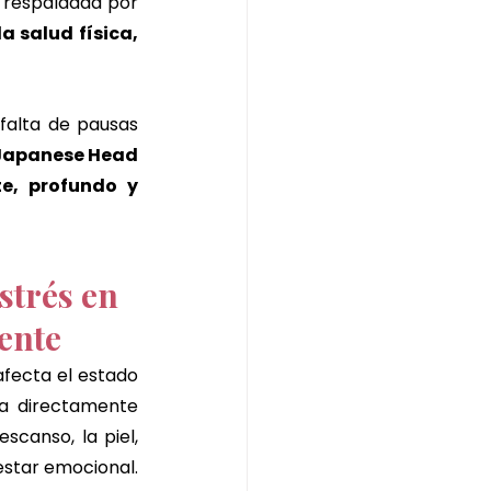
 respaldada por 
la
 salud física, 
alta de pausas 
Japanese Head 
te, profundo y 
strés en 
mente
afecta el estado 
a directamente 
scanso, la piel, 
estar emocional. 