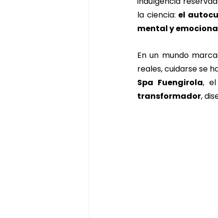
indulgencia reservad
ritual de chocolate y pistacho
la ciencia: 
el autocu
mental y emociona
En un mundo marcado
reales, cuidarse se h
Spa Fuengirola
, e
transformador
, di