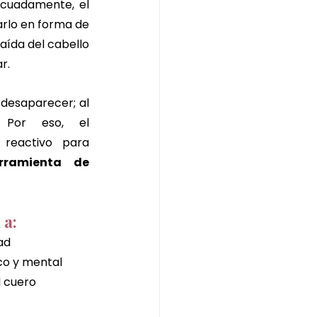
cuadamente, el 
rlo en forma de 
 caída del cabello 
r.
 desaparecer; al 
 Por eso, el 
reactivo para 
ramienta de 
 a:
ad
ico y mental
l cuero 