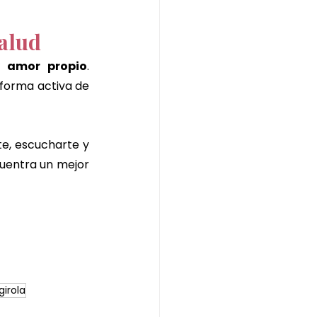
salud
y amor propio
. 
forma activa de 
te, escucharte y 
uentra un mejor 
girola