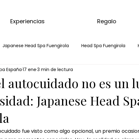
Experiencias
Regalo
Japanese Head Spa Fuengirola
Head Spa Fuengirola
pa España
17 ene
3 min de lectura
a
Spa Capilar
Spa Capilar Fuengirola
masaje de 
l autocuidado no es un lu
 matcha ritual
ritual corporal de matcha
masaje de j
sidad: Japanese Head Sp
la
 de jengibre
ritual corporal de jengibre
masaje de choc
ocuidado fue visto como algo opcional, un premio ocasiona