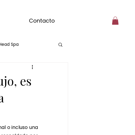
Contacto
Head Spa
matcha
jo, es
engibre
a
olate
l o incluso una 