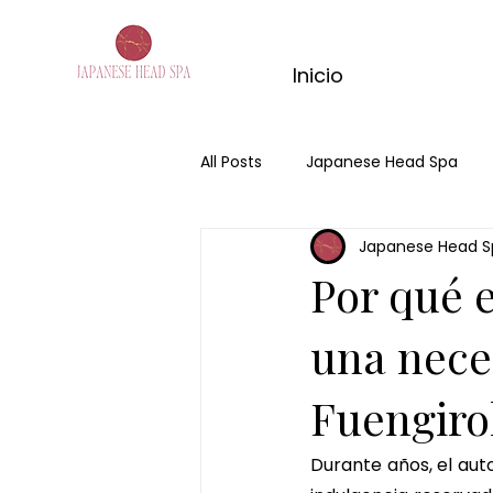
Inicio
All Posts
Japanese Head Spa
Japanese Head S
Hair Spa Fuengirola
Hair Sp
Por qué e
massage de matcha
kyoto
una nece
Fuengiro
masaje con jengibre
ritual
Durante años, el aut