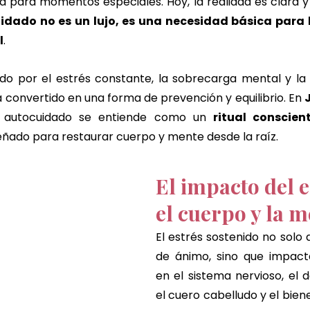
a para momentos especiales. Hoy, la realidad es clara y
chocolate dubbai ritual
cheque de regalo
fuengiro
idado no es un lujo, es una necesidad básica para la
l
.
 por el estrés constante, la sobrecarga mental y la f
a convertido en una forma de prevención y equilibrio. En 
l autocuidado se entiende como un 
ritual conscien
señado para restaurar cuerpo y mente desde la raíz. 
El impacto del e
el cuerpo y la 
El estrés sostenido no solo 
de ánimo, sino que impact
en el sistema nervioso, el de
el cuero cabelludo y el bien