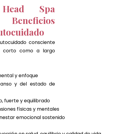
 Head Spa 
: Beneficios 
autocuidado 
autocuidado consciente 
a corto como a largo 
mental y enfoque
anso y del estado de 
, fuerte y equilibrado
siones físicas y mentales
nestar emocional sostenido
ersión en salud, equilibrio y calidad de vida.