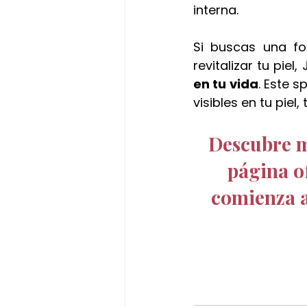
interna.
Si buscas una for
revitalizar tu pie
en tu vida
. Este s
visibles en tu piel
Descubre má
página o
comienza a