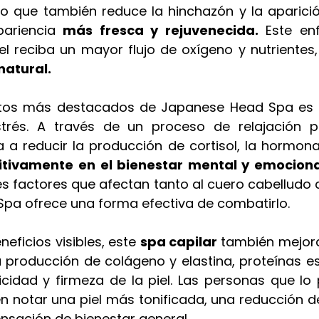
sino que también reduce la hinchazón y la aparició
ariencia 
más fresca y rejuvenecida.
 Este enf
el reciba un mayor flujo de oxígeno y nutrientes
natural.
tos más destacados de Japanese Head Spa es 
strés. A través de un proceso de relajación pr
a reducir la producción de cortisol, la hormona d
itivamente en el bienestar mental y emociona
 factores que afectan tanto al cuero cabelludo co
pa ofrece una forma efectiva de combatirlo.
ficios visibles, este 
spa capilar
 también mejora
 la producción de colágeno y elastina, proteínas e
icidad y firmeza de la piel. Las personas que lo 
 notar una piel más tonificada, una reducción de 
nsación de bienestar general.