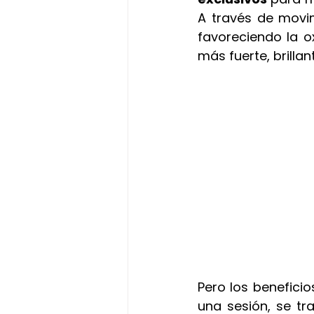
ritual de chocolate y pistacho
A través de movim
favoreciendo la ox
más fuerte, brillan
Pero los beneficio
una sesión, se tr