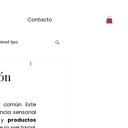
Contacto
Head Spa
matcha
ón
engibre
común. Este 
olate
cia sensorial 
 y 
productos 
a piel facial. 