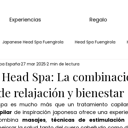
Experiencias
Regalo
Japanese Head Spa Fuengirola
Head Spa Fuengirola
pa España
27 mar 2025
2 min de lectura
a
Spa Capilar
Spa Capilar Fuengirola
masaje de 
 Head Spa: La combinaci
 matcha ritual
ritual corporal de matcha
masaje de j
de relajación y bienestar
pa es mucho más que un tratamiento capilar 
 de jengibre
ritual corporal de jengibre
masaje de choc
pilar
 de inspiración japonesa ofrece una experien
ombina 
masajes
, 
técnicas de estimulación
ejorar la salud tanto del cuero cabelludo como de l