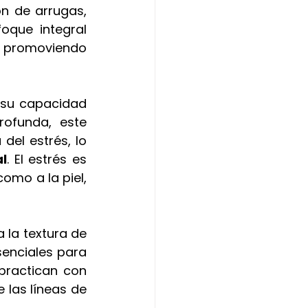
n de arrugas, 
oque integral 
, promoviendo 
su capacidad 
ofunda, este 
el estrés, lo 
l
. El estrés es 
mo a la piel, 
 la textura de 
senciales para 
practican con 
las líneas de 