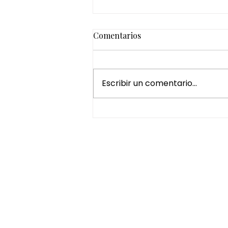
Comentarios
Escribir un comentario...
¿Por qué regalar un Head
Spa es una de las mejores
experiencias de bienestar?
HORARIO
De Martes a Jueves de
10:00 - 15:00.
Viernes y Sábado de 10:00 - 15:00 y 16:0
19:00