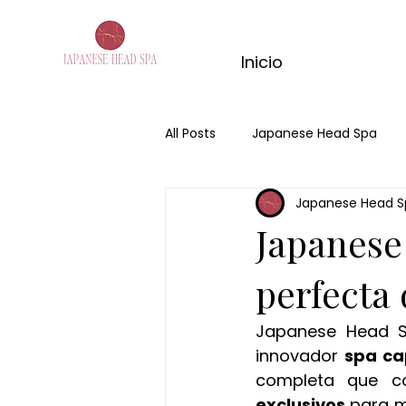
Inicio
All Posts
Japanese Head Spa
Japanese Head S
Hair Spa Fuengirola
Hair Sp
Japanese
massage de matcha
kyoto
perfecta 
Japanese Head S
masaje con jengibre
ritual
innovador 
spa ca
completa que c
exclusivos
 para m