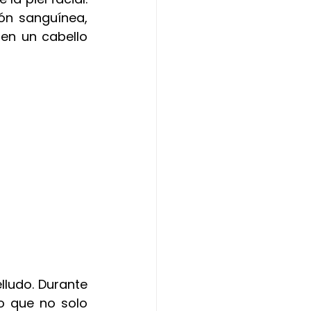
la
ón sanguínea, 
en un cabello 
ludo. Durante 
o que no solo 