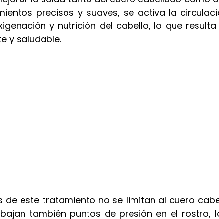
chocolate dubbai ritual
cheque de regalo
fuengiro
ientos precisos y suaves, se activa la circulaci
igenación y nutrición del cabello, lo que resulta 
te y saludable.
s de este tratamiento no se limitan al cuero cabel
abajan también puntos de presión en el rostro, l