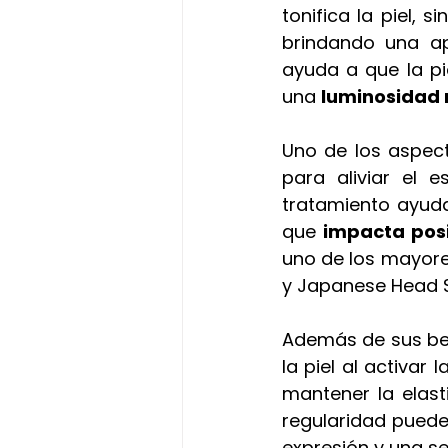
tonifica la piel, 
brindando una ap
ayuda a que la pi
una 
luminosidad 
Uno de los aspec
para aliviar el e
tratamiento ayuda 
que
 impacta pos
uno de los mayores
y Japanese Head S
Además de sus bene
la piel al activar
mantener la elast
regularidad pueden
expresión y una se