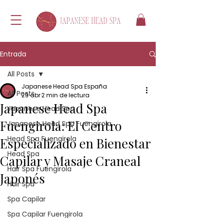
Entrada
All Posts
Japanese Head Spa España
All Posts
29 abr
2 min de lectura
Japanese Head Spa
Japanese Head Spa
Fuengirola: El Centro
Japanese Head Spa Fuengirola
Head Spa Fuengirola
Especializado en Bienestar
Head Spa
Capilar y Masaje Craneal
Hair Spa Fuengirola
Japonés
Hair Spa
Spa Capilar
Spa Capilar Fuengirola