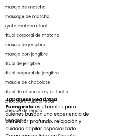
masaje de matcha
massage de matcha
kyoto matcha ritual
ritual corporal de matcha
masaje de jengibre
masaje con jengibre
ritual de jengibre
ritual corporal de jengibre
masaje de chocolate
ritual de chocolate y pistacho
Japanese Head Spa 
chocolate dubbai ritual
Fuengirola
 es el centro para 
cheque de regalo
quienes buscan una experiencia de 
fuengirola
bienestar profundo, relajación y 
cuidado capilar especializado. 
Como marca líder en España, 