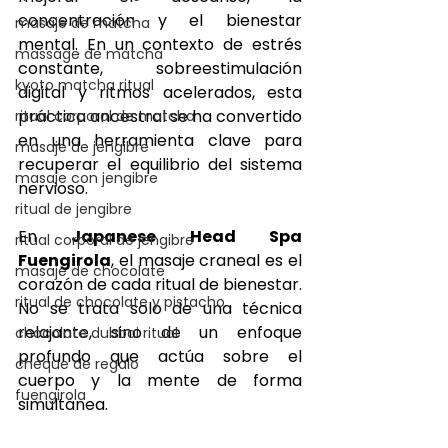
concentración y el bienestar 
masaje de matcha
mental. En un contexto de estrés 
massage de matcha
constante, sobreestimulación 
kyoto matcha ritual
digital y ritmos acelerados, esta 
práctica ancestral se ha convertido 
ritual corporal de matcha
en una herramienta clave para 
masaje de jengibre
recuperar el equilibrio del sistema 
masaje con jengibre
nervioso.
ritual de jengibre
En 
Japanese Head Spa 
ritual corporal de jengibre
Fuengirola
, el masaje craneal es el 
masaje de chocolate
corazón de cada ritual de bienestar. 
ritual de chocolate y pistacho
No se trata solo de una técnica 
relajante, sino de un enfoque 
chocolate dubbai ritual
profundo que actúa sobre el 
cheque de regalo
cuerpo y la mente de forma 
fuengirola
simultánea.