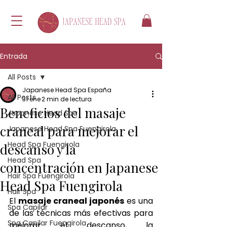
Entrada
All Posts
Japanese Head Spa España
All Posts
31 ene
2 min de lectura
Beneficios del masaje
Japanese Head Spa
craneal para mejorar el
Japanese Head Spa Fuengirola
Head Spa Fuengirola
descanso y la
Head Spa
concentración en Japanese
Hair Spa Fuengirola
Head Spa Fuengirola
Hair Spa
El 
masaje craneal japonés
 es una 
Spa Capilar
de las técnicas más efectivas para 
Spa Capilar Fuengirola
mejorar el descanso, la 