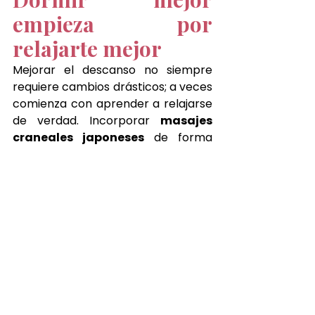
empieza por 
relajarte mejor
Mejorar el descanso no siempre 
requiere cambios drásticos; a veces 
comienza con aprender a relajarse 
de verdad. Incorporar 
masajes 
craneales japoneses
 de forma 
regular es una herramienta 
poderosa para quienes buscan 
dormir mejor, concentrarse más y 
vivir con mayor equilibrio.
En 
Japanese Head Spa 
Fuengirola
, cada ritual es una 
invitación a pausar, respirar y 
reconectar con el bienestar natural 
del cuerpo. Puedes disfrutar esta 