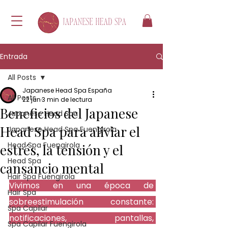
Entrada
All Posts
Japanese Head Spa España
All Posts
22 jun
3 min de lectura
Beneficios del Japanese
Japanese Head Spa
Head Spa para aliviar el
Japanese Head Spa Fuengirola
Head Spa Fuengirola
estrés, la tensión y el
Head Spa
cansancio mental
Hair Spa Fuengirola
Vivimos en una época de 
Hair Spa
sobreestimulación constante: 
Spa Capilar
notificaciones, pantallas, 
Spa Capilar Fuengirola