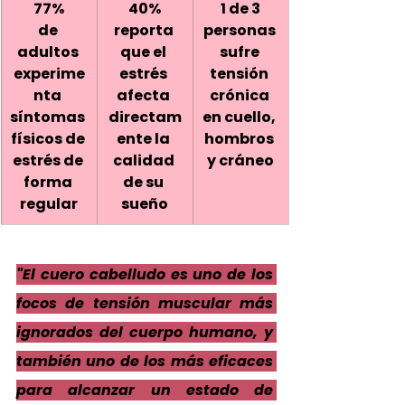
77%
40%
1 de 3
de 
reporta 
personas 
adultos 
que el 
sufre 
experime
estrés 
tensión 
nta 
afecta 
crónica 
síntomas 
directam
en cuello, 
físicos de 
ente la 
hombros 
estrés de 
calidad 
y cráneo
forma 
de su 
regular
sueño
"El cuero cabelludo es uno de los 
focos de tensión muscular más 
ignorados del cuerpo humano, y 
también uno de los más eficaces 
para alcanzar un estado de 